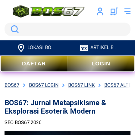
Search
LOKASI BOS67
ARTIKEL BOS67
DAFTAR
LOGIN
BOS67
BOS67 LOGIN
BOS67 LINK
BOS67 ALTER
BOS67: Jurnal Metapsikisme &
Eksplorasi Esoterik Modern
SEO BOS67 2026