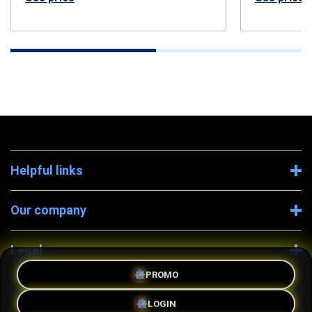
Helpful links
Our company
Legal
PROMO
Company Information
LOGIN