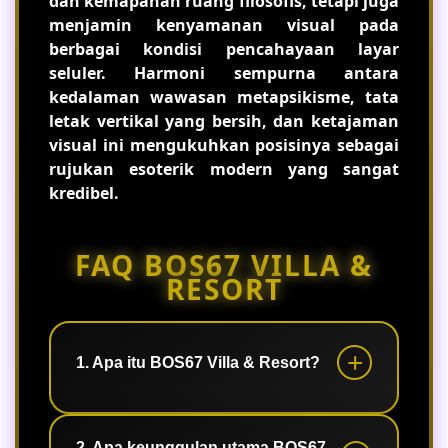
dan kemapanan ruang filosofis, tetapi juga
menjamin kenyamanan visual pada
berbagai kondisi pencahayaan layar
seluler. Harmoni sempurna antara
kedalaman wawasan metapsikisme, tata
letak vertikal yang bersih, dan ketajaman
visual ini mengukuhkan posisinya sebagai
rujukan esoterik modern yang sangat
kredibel.
FAQ BOS67 VILLA &
RESORT
1. Apa itu BOS67 Villa & Resort?
BOS67 Villa & Resort adalah konsep
2. Apa keunggulan utama BOS67