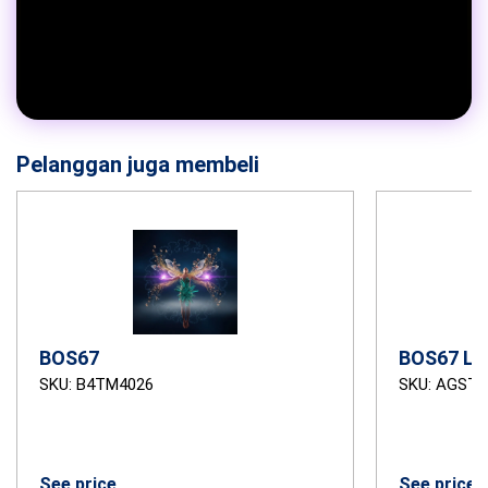
Pelanggan juga membeli
BOS67
BOS67 LO
SKU: B4TM4026
SKU: AGSTB
See price
See price