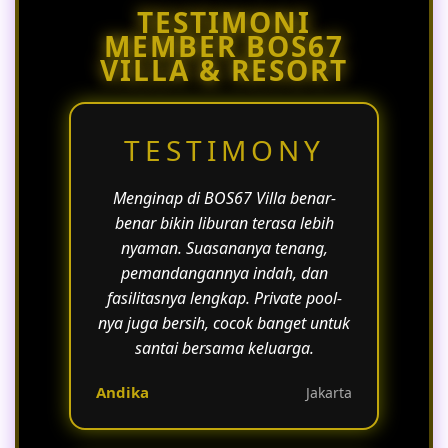
TESTIMONI
tamu yang ingin menikmati suasana
MEMBER BOS67
mewah.
VILLA & RESORT
TESTIMONY
Menginap di BOS67 Villa benar-
benar bikin liburan terasa lebih
nyaman. Suasananya tenang,
pemandangannya indah, dan
fasilitasnya lengkap. Private pool-
nya juga bersih, cocok banget untuk
santai bersama keluarga.
Andika
Jakarta